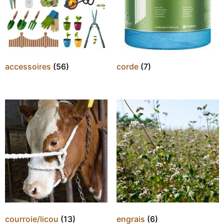
accessoires
(56)
corde
(7)
courroie/licou
(13)
engrais
(6)