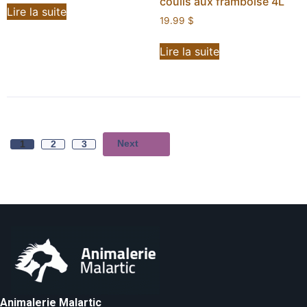
coulis aux framboise 4L
Lire la suite
19.99
$
Lire la suite
Next
1
2
3
Animalerie Malartic