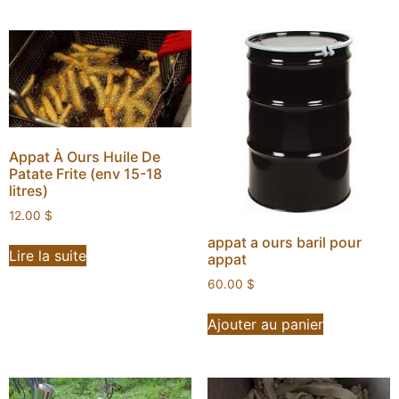
Appat À Ours Huile De
Patate Frite (env 15-18
litres)
12.00
$
appat a ours baril pour
Lire la suite
appat
60.00
$
Ajouter au panier