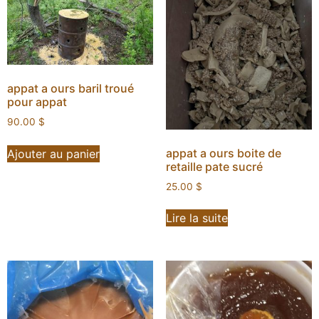
appat a ours baril troué
pour appat
90.00
$
appat a ours boite de
Ajouter au panier
retaille pate sucré
25.00
$
Lire la suite