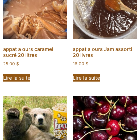
appat a ours caramel
appat a ours Jam assorti
sucré 20 litres
20 livres
25.00
$
16.00
$
Lire la suite
Lire la suite