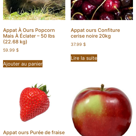
Appat À Ours Popcorn
Appat ours Confiture
Mais À Éclater – 50 lbs
cerise noire 20kg
(22.68 kg)
37.99
$
59.99
$
Lire la suite
Ajouter au panier
Appat ours Purée de fraise