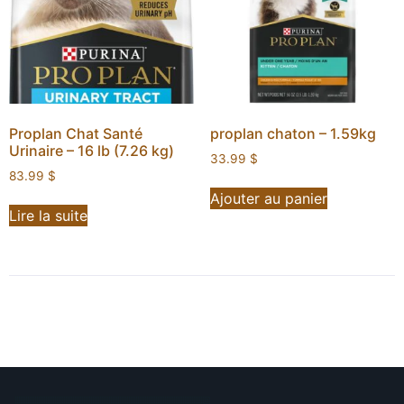
Proplan Chat Santé
proplan chaton – 1.59kg
Urinaire – 16 lb (7.26 kg)
33.99
$
83.99
$
Ajouter au panier
Lire la suite