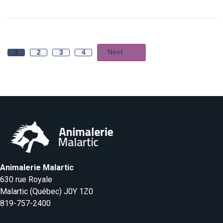
Next
1
2
3
4
Animalerie Malartic
630 rue Royale
Malartic (Québec) J0Y 1Z0
819-757-2400