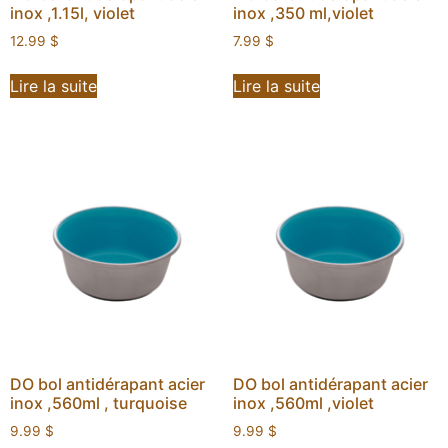
inox ,1.15l, violet
inox ,350 ml,violet
12.99
$
7.99
$
Lire la suite
Lire la suite
DO bol antidérapant acier
DO bol antidérapant acier
inox ,560ml , turquoise
inox ,560ml ,violet
9.99
$
9.99
$