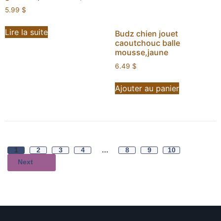
5.99
$
Lire la suite
Budz chien jouet
caoutchouc balle
mousse,jaune
6.49
$
Ajouter au panier
1
2
3
4
…
8
9
10
Next