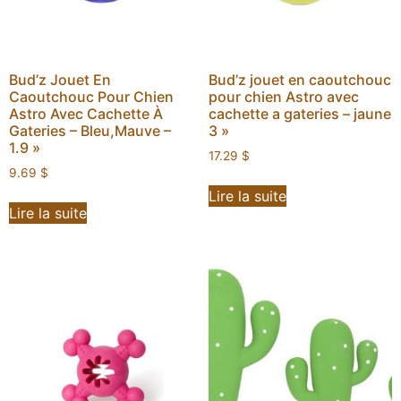
Bud’z Jouet En
Bud’z jouet en caoutchouc
Caoutchouc Pour Chien
pour chien Astro avec
Astro Avec Cachette À
cachette a gateries – jaune
Gateries – Bleu,Mauve –
3 »
1.9 »
17.29
$
9.69
$
Lire la suite
Lire la suite