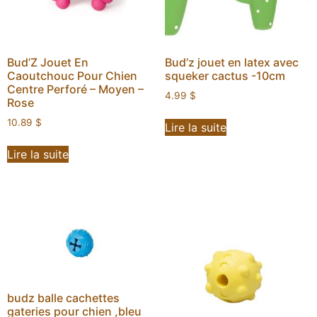
Bud’Z Jouet En
Bud’z jouet en latex avec
Caoutchouc Pour Chien
squeker cactus -10cm
Centre Perforé – Moyen –
4.99
$
Rose
10.89
$
Lire la suite
Lire la suite
budz balle cachettes
gateries pour chien ,bleu