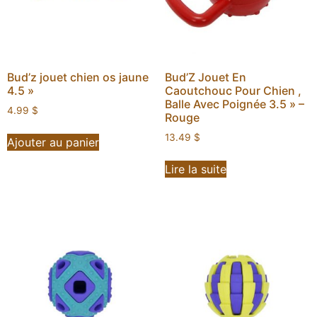
Bud’z jouet chien os jaune
Bud’Z Jouet En
4.5 »
Caoutchouc Pour Chien ,
Balle Avec Poignée 3.5 » –
4.99
$
Rouge
13.49
$
Ajouter au panier
Lire la suite