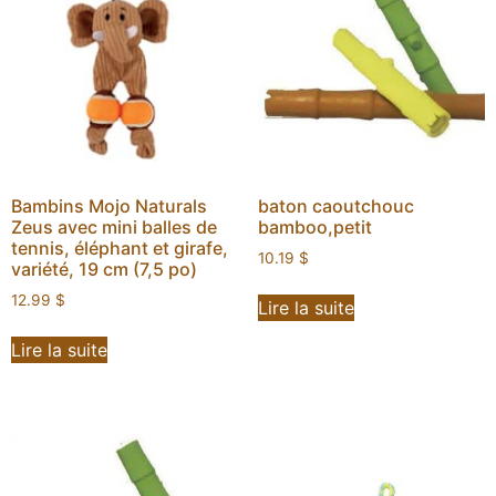
Bambins Mojo Naturals
baton caoutchouc
Zeus avec mini balles de
bamboo,petit
tennis, éléphant et girafe,
10.19
$
variété, 19 cm (7,5 po)
12.99
$
Lire la suite
Lire la suite