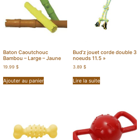
Baton Caoutchouc
Bud’z jouet corde double 3
Bambou – Large – Jaune
noeuds 11.5 »
19.99
$
3.89
$
Ajouter au panier
Lire la suite