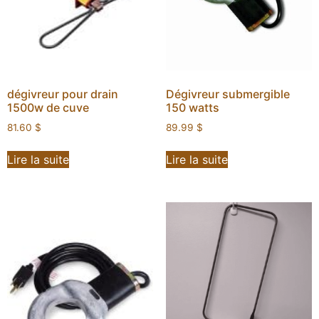
dégivreur pour drain
Dégivreur submergible
1500w de cuve
150 watts
81.60
$
89.99
$
Lire la suite
Lire la suite