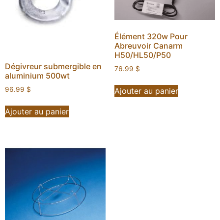
Élément 320w Pour
Abreuvoir Canarm
H50/HL50/P50
Dégivreur submergible en
76.99
$
aluminium 500wt
96.99
$
Ajouter au panier
Ajouter au panier