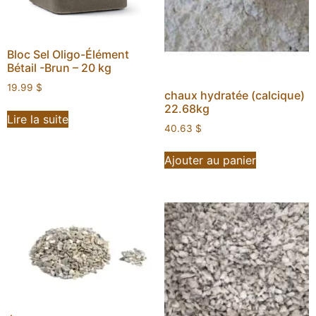
Bloc Sel Oligo-Élément
Bétail -Brun – 20 kg
19.99
$
chaux hydratée (calcique)
22.68kg
Lire la suite
40.63
$
Ajouter au panier