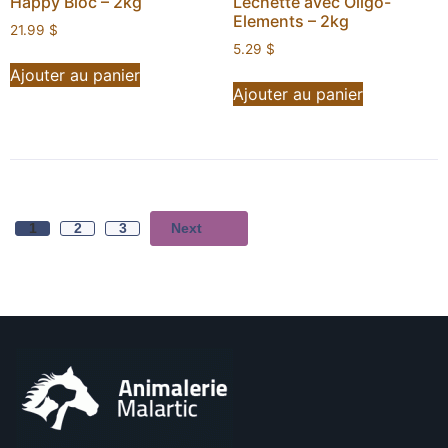
Happy Bloc – 2kg
Léchette avec Oligo-
Elements – 2kg
21.99
$
5.29
$
Ajouter au panier
Ajouter au panier
Next
1
2
3