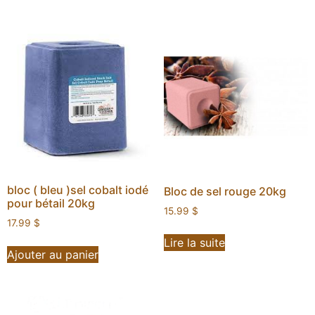
bloc ( bleu )sel cobalt iodé
Bloc de sel rouge 20kg
pour bétail 20kg
15.99
$
17.99
$
Lire la suite
Ajouter au panier