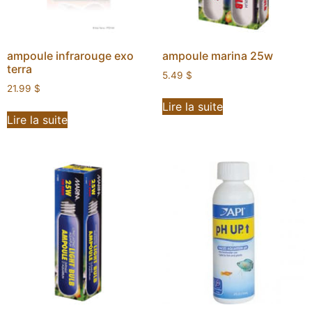
ampoule infrarouge exo
ampoule marina 25w
terra
5.49
$
21.99
$
Lire la suite
Lire la suite