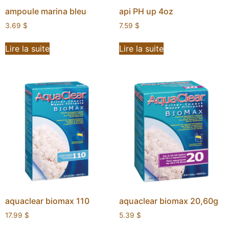
ampoule marina bleu
api PH up 4oz
3.69
$
7.59
$
Lire la suite
Lire la suite
aquaclear biomax 110
aquaclear biomax 20,60g
17.99
$
5.39
$