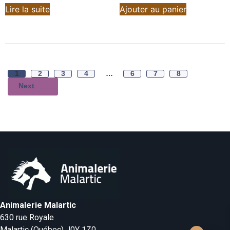
Lire la suite
Ajouter au panier
1
2
3
4
…
6
7
8
Next
Animalerie Malartic
630 rue Royale
Malartic (Québec) J0Y 1Z0