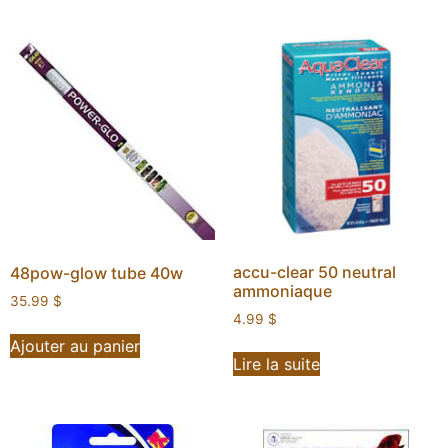
accu-clear 50 neutral
48pow-glow tube 40w
ammoniaque
35.99
$
4.99
$
Ajouter au panier
Lire la suite