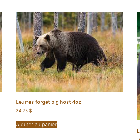
Leurres forget big host 4oz
34.75
$
Ajouter au panier
L
1