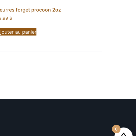
eurres forget procoon 2oz
9.99
$
jouter au panier
0