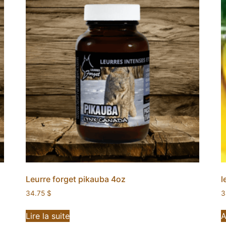
Leurre forget pikauba 4oz
l
34.75
$
3
Lire la suite
A