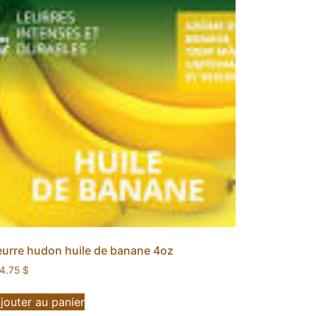
eurre hudon huile de banane 4oz
4.75
$
jouter au panier