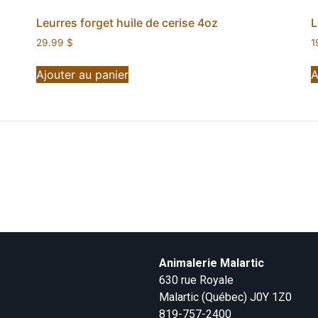
Leurres forget huile de cerise 4oz
L
29.99
$
1
Ajouter au panier
A
Animalerie Malartic
630 rue Royale
Malartic (Québec) J0Y 1Z0
819-757-2400