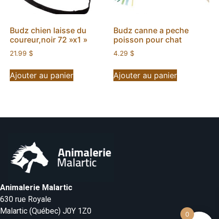
Budz chien laisse du
Budz canne a peche
coureur,noir 72 »x1 »
poisson pour chat
21.99
$
4.29
$
Ajouter au panier
Ajouter au panier
Animalerie Malartic
630 rue Royale
Malartic (Québec) J0Y 1Z0
0