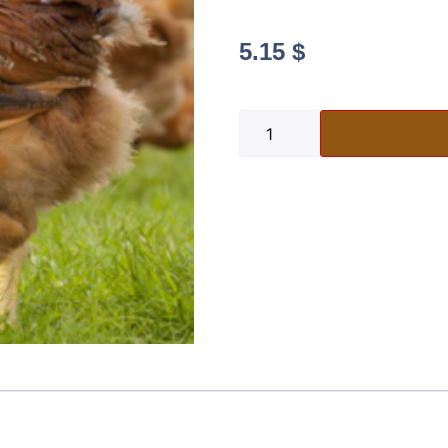
5.15
$