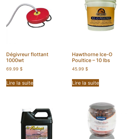
Dégivreur flottant
Hawthorne Ice-O
1000wt
Poultice – 10 lbs
69.99
$
45.99
$
Lire la suite
Lire la suite