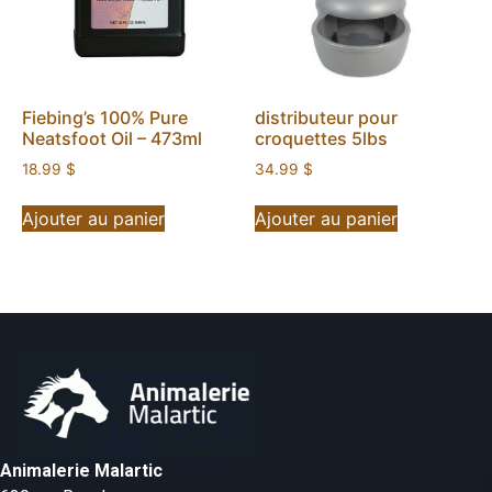
Fiebing’s 100% Pure
distributeur pour
Neatsfoot Oil – 473ml
croquettes 5lbs
18.99
$
34.99
$
Ajouter au panier
Ajouter au panier
Animalerie Malartic