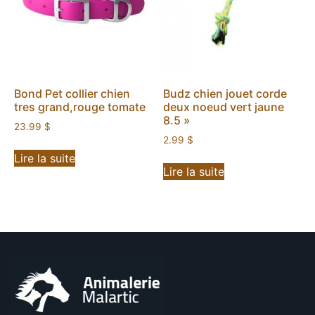
Bond Pet collier chien
Budz chien jouet corde
tres grand,rouge tomate
deux noeud vert jaune
8.5 »
23.99
$
2.99
$
Lire la suite
Lire la suite