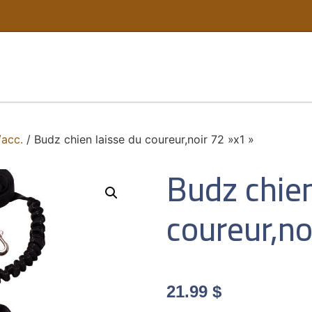
/acc.
/ Budz chien laisse du coureur,noir 72 »x1 »
Budz chien
coureur,no
21.99
$