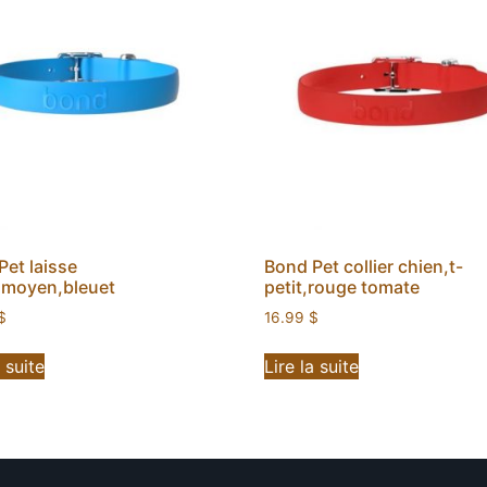
Pet laisse
Bond Pet collier chien,t-
,moyen,bleuet
petit,rouge tomate
$
16.99
$
a suite
Lire la suite