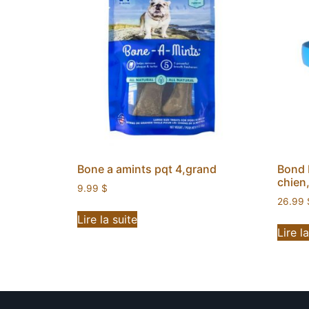
Bone a amints pqt 4,grand
Bond 
chien
9.99
$
26.99
Lire la suite
Lire l