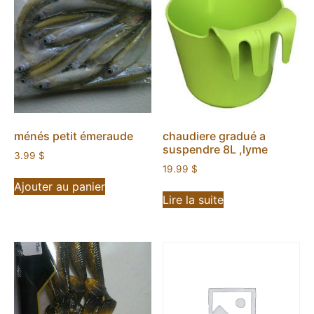
ménés petit émeraude
chaudiere gradué a
suspendre 8L ,lyme
3.99
$
19.99
$
Ajouter au panier
Lire la suite