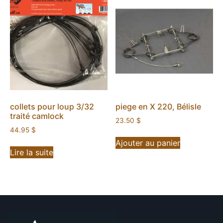
collets pour loup 3/32
piege en X 220, Bélisle
traité camlock
23.50
$
44.95
$
Ajouter au panier
Lire la suite