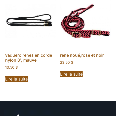
vaquero renes en corde
rene noué,rose et noir
nylon 8′, mauve
23.50
$
13.50
$
Lire la suite
Lire la suite