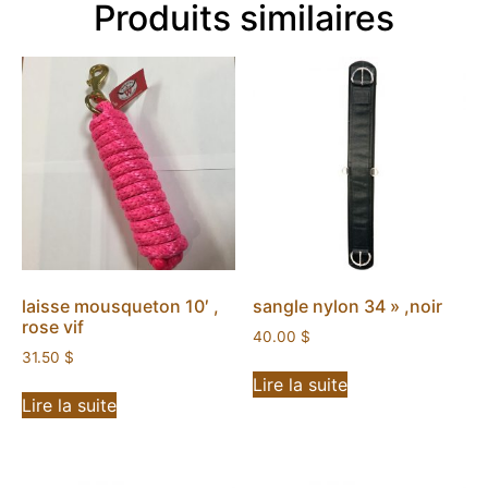
Produits similaires
laisse mousqueton 10′ ,
sangle nylon 34 » ,noir
rose vif
40.00
$
31.50
$
Lire la suite
Lire la suite