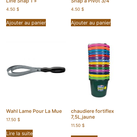
Line Snap 1 »
Snap a Pivot 3/4
4.50
$
4.50
$
Ajouter au panier
Ajouter au panier
Wahl Lame Pour La Mue
chaudiere fortiflex
7,5L,jaune
17.50
$
11.50
$
Lire la suite