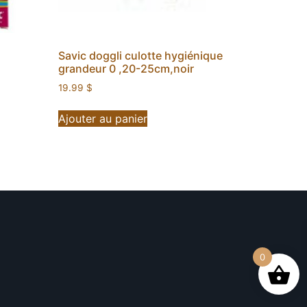
Savic doggli culotte hygiénique
grandeur 0 ,20-25cm,noir
19.99
$
Ajouter au panier
0