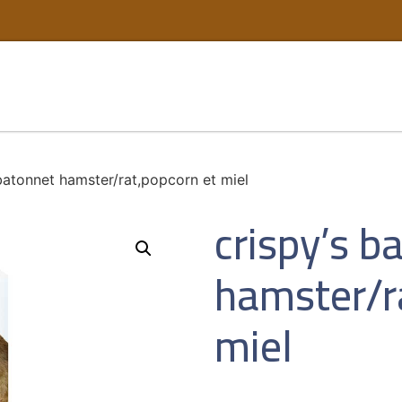
batonnet hamster/rat,popcorn et miel
crispy’s b
hamster/r
miel