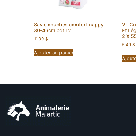
Savic couches comfort nappy
VL Cr
30-46cm pqt 12
Et Lé
2 X 5
11.99
$
5.49
$
Ajouter au panier
Ajoute