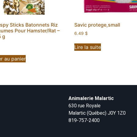
ispy Sticks Batonnets Riz
Savic protege,small
gumes Pour Hamster/Rat –
6.49
$
5 g
Lire la suite
r au panier
Animalerie Malartic
630 rue Royale
Malartic (Québec) J0Y 1Z0
819-757-2400