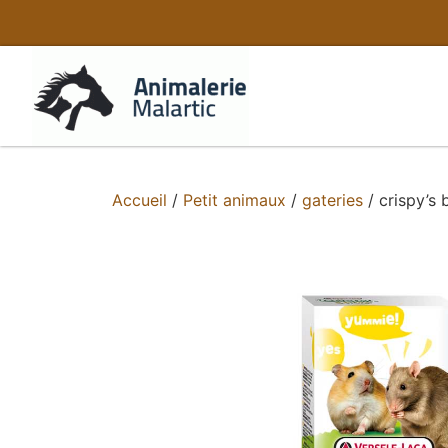
Accueil
/
Petit animaux
/
gateries
/ crispy’s 