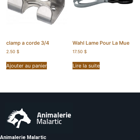
clamp a corde 3/4
Wahl Lame Pour La Mue
2.50
$
17.50
$
Ajouter au panier
Lire la suite
Animalerie Malartic