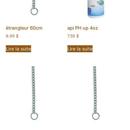
étrangleur 60cm
api PH up 4oz
9.99
$
7.59
$
Lire la suite
Lire la suite