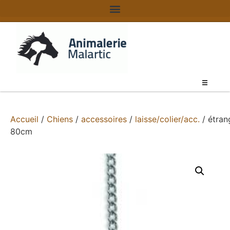
Accueil
/
Chiens
/
accessoires
/
laisse/colier/acc.
/ étran
80cm