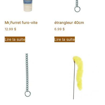
Mr,Furret furo-vite
étrangleur 40cm
12.99
$
6.99
$
Lire la suite
Lire la suite