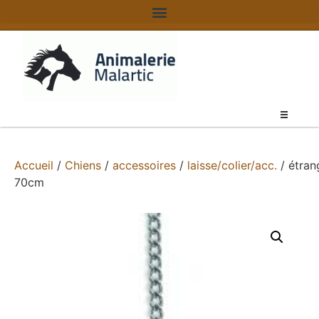
Accueil
/
Chiens
/
accessoires
/
laisse/colier/acc.
/ étran
70cm