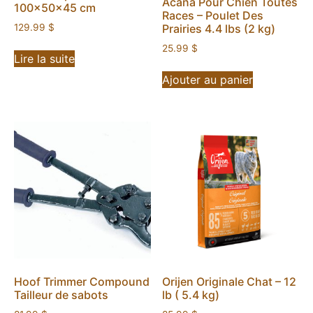
Acana Pour Chien Toutes
100x50x45 cm
Races – Poulet Des
129.99
$
Prairies 4.4 lbs (2 kg)
25.99
$
Lire la suite
Ajouter au panier
Hoof Trimmer Compound
Orijen Originale Chat – 12
Tailleur de sabots
lb ( 5.4 kg)