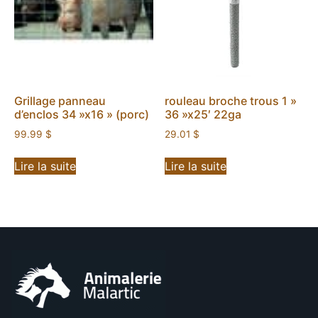
Grillage panneau
rouleau broche trous 1 »
d’enclos 34 »x16 » (porc)
36 »x25′ 22ga
99.99
$
29.01
$
Lire la suite
Lire la suite