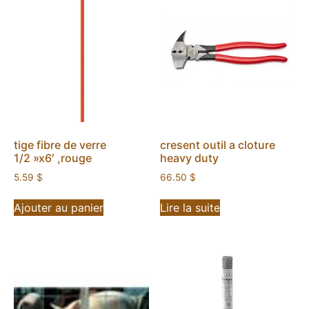
tige fibre de verre
cresent outil a cloture
1/2 »x6′ ,rouge
heavy duty
5.59
$
66.50
$
Ajouter au panier
Lire la suite