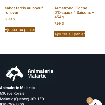
sabot farcis au boeuf
Armstrong Cloche
rollover
D’Oiseaux 4 Saisons –
454g
6.99
$
7.99
$
Ajouter au panier
Ajouter au panier
Animalerie Malartic
630 rue Royale
Malartic (Québec) J0Y 1Z0
0
819-757-2400