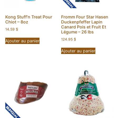
Kong Stuff’n Treat Pour
Fromm Four Star Hasen
Chiot – 8oz
Duckenpfeffer Lapin
Canard Pois et Fruit Et
14.59
$
Légume – 26 lbs
124.95
$
Ajouter au panier
Ajouter au panier