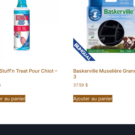
tuff’n Treat Pour Chiot –
Baskerville Muselière Gran
3
$
37.59
$
r au panier
Ajouter au panier