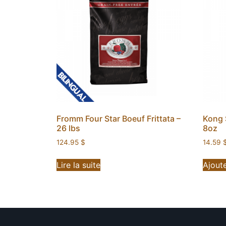
Fromm Four Star Boeuf Frittata –
Kong S
26 lbs
8oz
124.95
$
14.59
Lire la suite
Ajoute