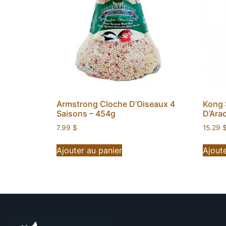
Armstrong Cloche D’Oiseaux 4
Kong S
Saisons – 454g
D’Arac
7.99
$
15.29
Ajouter au panier
Ajoute