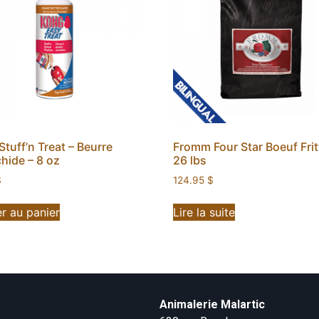
tuff’n Treat – Beurre
Fromm Four Star Boeuf Frit
hide – 8 oz
26 lbs
$
124.95
$
r au panier
Lire la suite
Animalerie Malartic