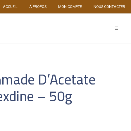
ACCUEIL
À PROPOS
MON COMPTE
NOUS CONTACTER
mmade D’Acetate
exdine – 50g