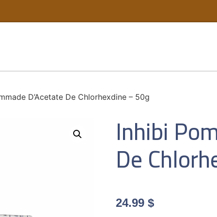
ommade D’Acetate De Chlorhexdine – 50g
Inhibi Po
De Chlorh
24.99
$