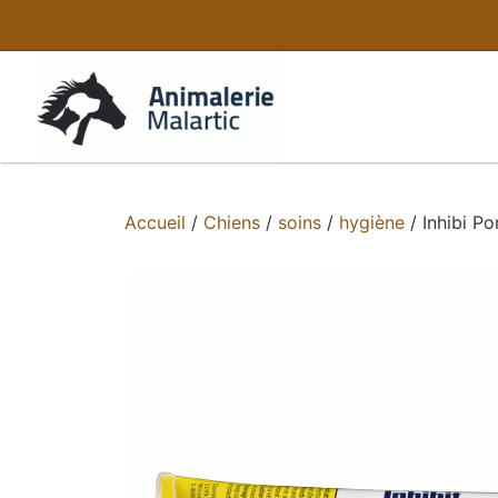
Accueil
/
Chiens
/
soins
/
hygiène
/ Inhibi P