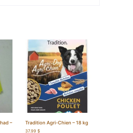
had –
Tradition Agri-Chien – 18 kg
37.99
$