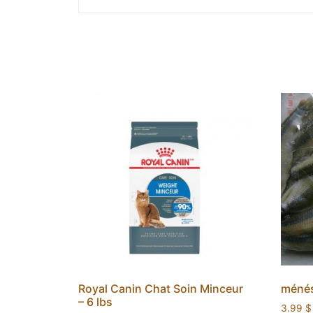
Royal Canin Chat Soin Minceur
ménés 
– 6 lbs
3.99
$