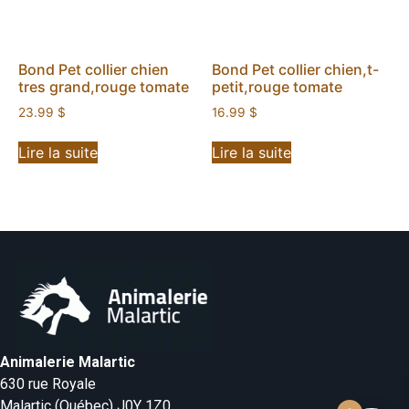
Bond Pet collier chien
Bond Pet collier chien,t-
tres grand,rouge tomate
petit,rouge tomate
23.99
$
16.99
$
Lire la suite
Lire la suite
Animalerie Malartic
630 rue Royale
Malartic (Québec) J0Y 1Z0