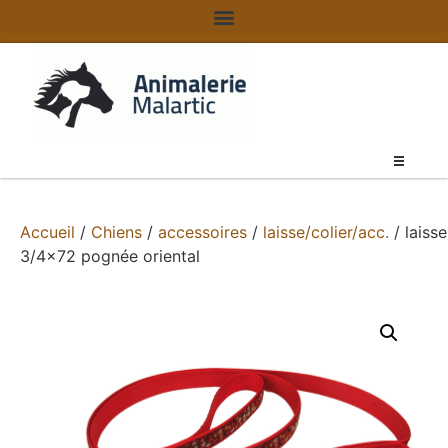
Accueil
/
Chiens
/
accessoires
/
laisse/colier/acc.
/ laisse
3/4×72 pognée oriental