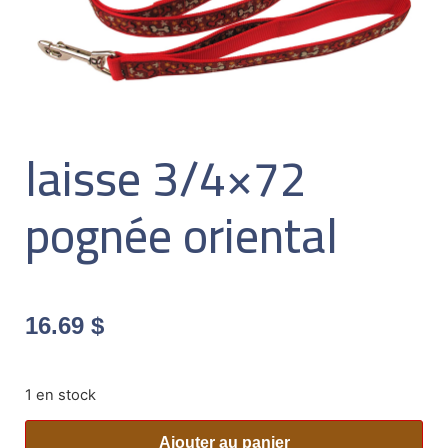
laisse 3/4×72
pognée oriental
16.69
$
1 en stock
Ajouter au panier