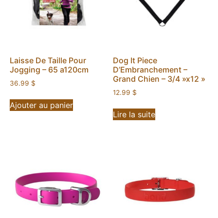
Laisse De Taille Pour
Dog It Piece
Jogging – 65 a120cm
D’Embranchement –
Grand Chien – 3/4 »x12 »
36.99
$
12.99
$
Ajouter au panier
Lire la suite