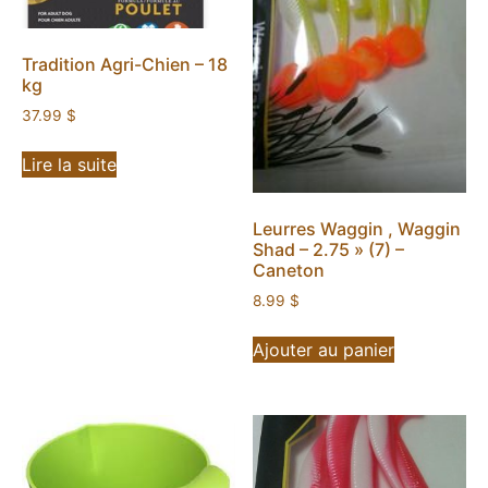
Tradition Agri-Chien – 18
kg
37.99
$
Lire la suite
Leurres Waggin , Waggin
Shad – 2.75 » (7) –
Caneton
8.99
$
Ajouter au panier