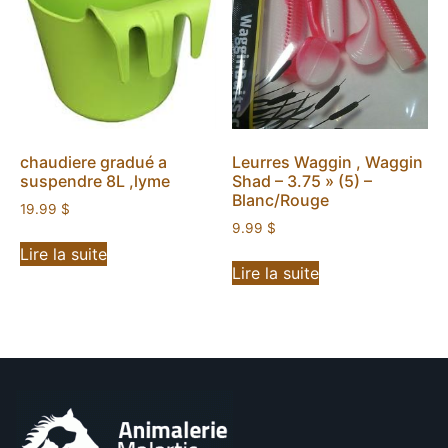
chaudiere gradué a
Leurres Waggin , Waggin
suspendre 8L ,lyme
Shad – 3.75 » (5) –
Blanc/Rouge
19.99
$
9.99
$
Lire la suite
Lire la suite