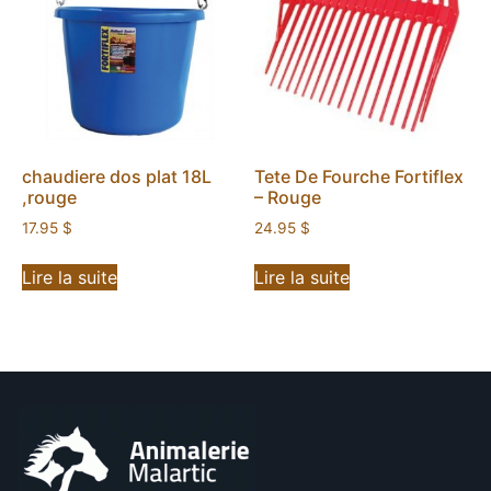
chaudiere dos plat 18L
Tete De Fourche Fortiflex
,rouge
– Rouge
17.95
$
24.95
$
Lire la suite
Lire la suite