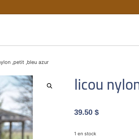
nylon ,petit ,bleu azur
licou nylon
39.50
$
1 en stock