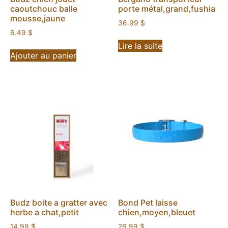
caoutchouc balle
porte métal,grand,fushia
mousse,jaune
36.99
$
6.49
$
Lire la suite
Ajouter au panier
Budz boite a gratter avec
Bond Pet laisse
herbe a chat,petit
chien,moyen,bleuet
14.99
$
26.99
$