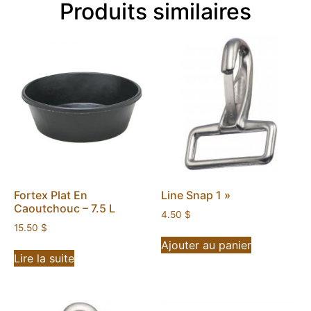
Produits similaires
Fortex Plat En
Line Snap 1 »
Caoutchouc – 7.5 L
4.50
$
15.50
$
Ajouter au panier
Lire la suite