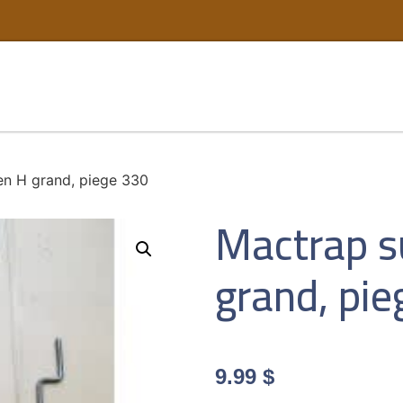
en H grand, piege 330
Mactrap s
grand, pi
9.99
$