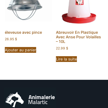
éleveuse avec pince
Abreuvoir En Plastique
Avec Anse Pour Volailles
26.95
$
– 10L
22.99
$
Ajouter au panier
Lire la suite