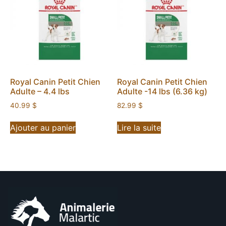
Royal Canin Petit Chien
Royal Canin Petit Chien
Adulte – 4.4 lbs
Adulte -14 lbs (6.36 kg)
40.99
$
82.99
$
Ajouter au panier
Lire la suite