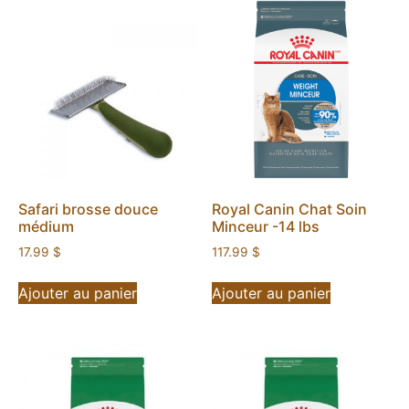
Safari brosse douce
Royal Canin Chat Soin
médium
Minceur -14 lbs
17.99
$
117.99
$
Ajouter au panier
Ajouter au panier