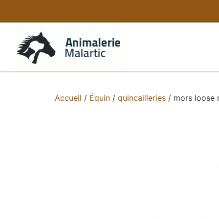
Accueil
/
Équin
/
quincailleries
/ mors loose r