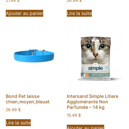
21.99
$
26.99
$
Ajouter au panier
Lire la suite
Bond Pet laisse
Intersand Simple Litiere
chien,moyen,bleuet
Agglomérante Non
Parfumée – 14 kg
26.99
$
15.49
$
Lire la suite
Ajouter au panier