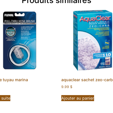
Produits similaires
e tuyau marina
aquaclear sachet zeo-car
9.99
$
a suite
Ajouter au panier