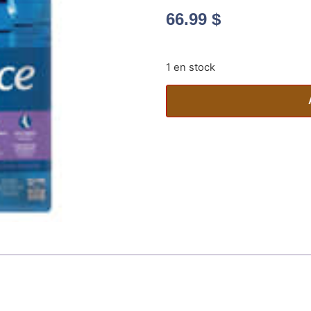
66.99
$
1 en stock