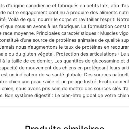
 d’origine canadienne et fabriqués en petits lots, afin d’ass
de notre engagement continu à produire des aliments nutriti
ité. Voilà de quoi nourrir le corps et ravitailler l’esprit! No
ori que nous en avons à les fabriquer. La formulation consti
 race moyenne. Principales caractéristiques : Muscles vigo
constitué d’une source de protéines animales de qualité supé
Jamais nous n’augmentons le taux de protéines en recourant
e ou du gluten végétal. Protection des articulations : Le s
 à la taille de ce dernier. Les quantités de glucosamine et
capacité de mouvement des chiens en protégeant leurs artic
n est un indicateur de sa santé globale. Des sources natur
otre chien une peau saine et un pelage lustré. Renforcemen
e chien, nous avons pris soin de mettre des sources clés d’
. Bon système digestif : Le bien-être global de votre chien