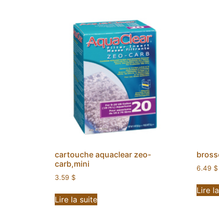
cartouche aquaclear zeo-
bross
carb,mini
6.49
$
3.59
$
Lire l
Lire la suite