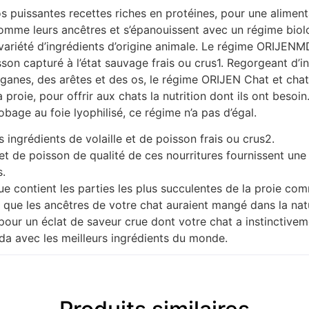
s puissantes recettes riches en protéines, pour une aliment
comme leurs ancêtres et s’épanouissent avec un régime bio
 variété d’ingrédients d’origine animale. Le régime ORIJEN
sson capturé à l’état sauvage frais ou crus1. Regorgeant d’
ganes, des arêtes et des os, le régime ORIJEN Chat et chato
 proie, pour offrir aux chats la nutrition dont ils ont beso
obage au foie lyophilisé, ce régime n’a pas d’égal.
 ingrédients de volaille et de poisson frais ou crus2.
 et de poisson de qualité de ces nourritures fournissent une
s.
 contient les parties les plus succulentes de la proie comme
ce que les ancêtres de votre chat auraient mangé dans la nat
pour un éclat de saveur crue dont votre chat a instinctivem
a avec les meilleurs ingrédients du monde.