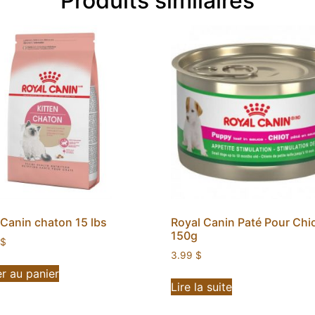
Produits similaires
 Canin chaton 15 lbs
Royal Canin Paté Pour Chio
150g
$
3.99
$
r au panier
Lire la suite