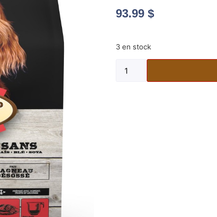
93.99
$
3 en stock