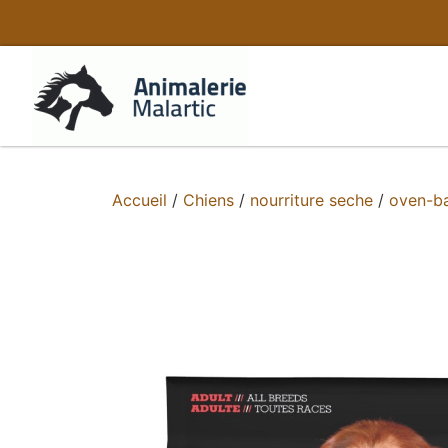
Accueil
/
Chiens
/
nourriture seche
/
oven-b