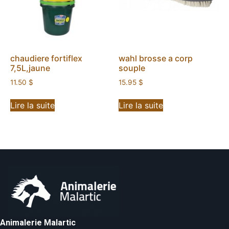
chaudiere fortiflex
wahl brosse a corp
7,5L,jaune
souple
11.50
$
15.95
$
Lire la suite
Lire la suite
Animalerie Malartic