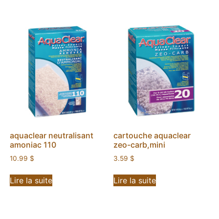
aquaclear neutralisant
cartouche aquaclear
amoniac 110
zeo-carb,mini
10.99
$
3.59
$
Lire la suite
Lire la suite