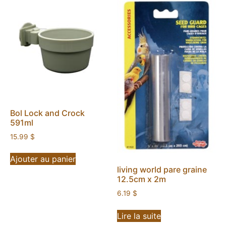
Bol Lock and Crock
591ml
15.99
$
Ajouter au panier
living world pare graine
12.5cm x 2m
6.19
$
Lire la suite