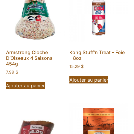
Armstrong Cloche
Kong Stuff’n Treat – Foie
D’Oiseaux 4 Saisons –
– 8oz
454g
15.29
$
7.99
$
Ajouter au panier
Ajouter au panier