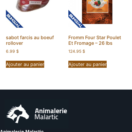
sabot farcis au boeuf
Fromm Four Star Poulet
rollover
Et Fromage – 26 lbs
6.99
$
124.95
$
Ajouter au panier
Ajouter au panier
Animalerie Malartic