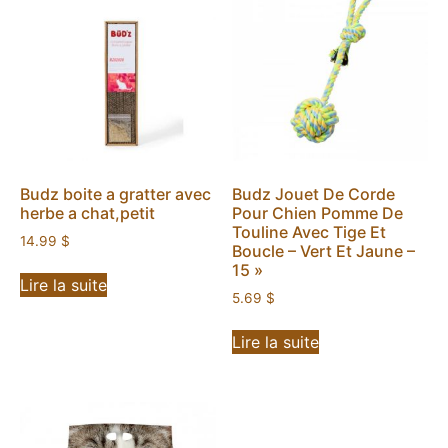
Budz boite a gratter avec
Budz Jouet De Corde
herbe a chat,petit
Pour Chien Pomme De
Touline Avec Tige Et
14.99
$
Boucle – Vert Et Jaune –
15 »
Lire la suite
5.69
$
Lire la suite