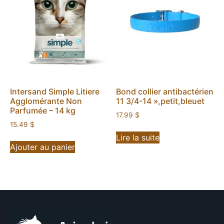
Intersand Simple Litiere
Bond collier antibactérien
Agglomérante Non
11 3/4-14 »,petit,bleuet
Parfumée – 14 kg
17.99
$
15.49
$
Lire la suite
Ajouter au panier