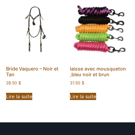
Bride Vaquero – Noir et
laisse avec mousqueton
Tan
,bleu noir et brun
28.50
$
31.50
$
Lire la suite
Lire la suite