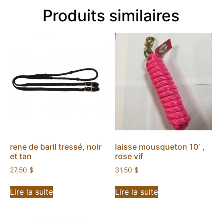
Produits similaires
rene de baril tressé, noir
laisse mousqueton 10′ ,
et tan
rose vif
27.50
$
31.50
$
Lire la suite
Lire la suite