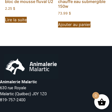
bloc de mousse fluval U2
chauffe eau submergible
150w
2.25
$
73.99
$
Lire la suite
Ajouter au panier
Animalerie Malartic
630 rue Royale
Malartic (Québec) J0Y 1Z0
0
819-757-2400